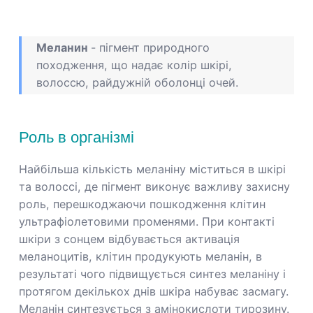
Меланин
- пігмент природного
походження, що надає колір шкірі,
волоссю, райдужній оболонці очей.
Роль в організмі
Найбільша кількість меланіну міститься в шкірі
та волоссі, де пігмент виконує важливу захисну
роль, перешкоджаючи пошкодження клітин
ультрафіолетовими променями. При контакті
шкіри з сонцем відбувається активація
меланоцитів, клітин продукують меланін, в
результаті чого підвищується синтез меланіну і
протягом декількох днів шкіра набуває засмагу.
Меланін синтезується з амінокислоти тирозину.