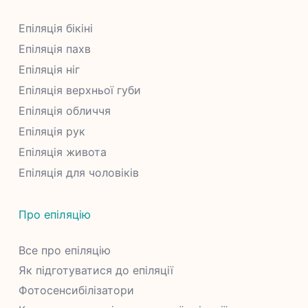
Епіляція бікіні
Епіляція пахв
Епіляція ніг
Епіляція верхньої губи
Епіляція обличчя
Епіляція рук
Епіляція живота
Епіляція для чоловіків
Про епіляцію
Все про епіляцію
Як підготуватися до епіляції
Фотосенсибілізатори