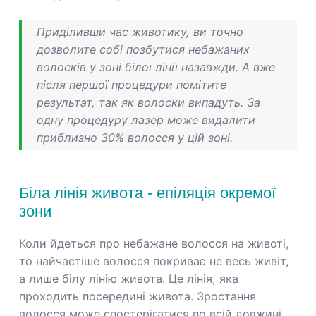
Приділивши час животику, ви точно
дозволите собі позбутися небажаних
волосків у зоні білої лінії назавжди. А вже
після першої процедури помітите
результат, так як волоски випадуть. За
одну процедуру лазер може видалити
приблизно 30% волосся у цій зоні.
Біла лінія живота - епіляція окремої
зони
Коли йдеться про небажане волосся на животі,
то найчастіше волосся покриває не весь живіт,
а лише білу лінію живота. Це лінія, яка
проходить посередині живота. Зростання
волосся може спостерігатися по всій довжині