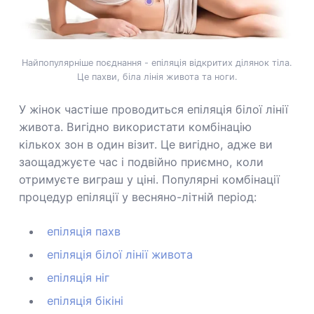
Найпопулярніше поєднання - епіляція відкритих ділянок тіла.
Це пахви, біла лінія живота та ноги.
У жінок частіше проводиться епіляція білої лінії
живота. Вигідно використати комбінацію
кількох зон в один візит. Це вигідно, адже ви
заощаджуєте час і подвійно приємно, коли
отримуєте виграш у ціні. Популярні комбінації
процедур епіляції у весняно-літній період:
епіляція пахв
епіляція білої лінії живота
епіляція ніг
епіляція бікіні