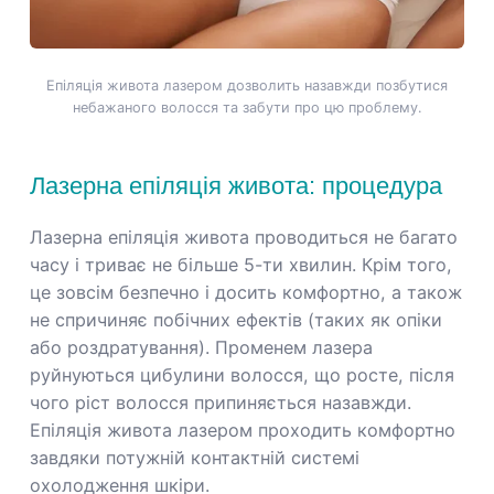
Епіляція живота лазером дозволить назавжди позбутися
небажаного волосся та забути про цю проблему.
Лазерна епіляція живота: процедура
Лазерна епіляція живота проводиться не багато
часу і триває не більше 5-ти хвилин. Крім того,
це зовсім безпечно і досить комфортно, а також
не спричиняє побічних ефектів (таких як опіки
або роздратування). Променем лазера
руйнуються цибулини волосся, що росте, після
чого ріст волосся припиняється назавжди.
Епіляція живота лазером проходить комфортно
завдяки потужній контактній системі
охолодження шкіри.