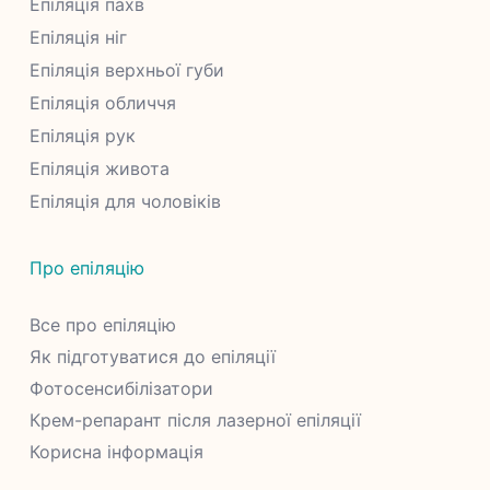
Епіляція пахв
Епіляція ніг
Епіляція верхньої губи
Епіляція обличчя
Епіляція рук
Епіляція живота
Епіляція для чоловіків
Про епіляцію
Все про епіляцію
Як підготуватися до епіляції
Фотосенсибілізатори
Крем-репарант після лазерної епіляції
Корисна інформація