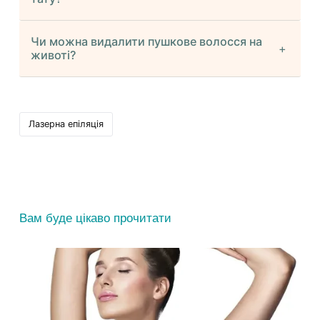
Чи можна видалити пушкове волосся на
животі?
Видалення тату лазером
Лазерна епіляція
електроепіляції
Вам буде цікаво прочитати