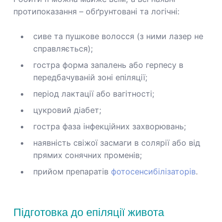
протипоказання – обґрунтовані та логічні:
сиве та пушкове волосся (з ними лазер не
справляється);
гостра форма запалень або герпесу в
передбачуваній зоні епіляції;
період лактації або вагітності;
цукровий діабет;
гостра фаза інфекційних захворювань;
наявність свіжої засмаги в солярії або від
прямих сонячних променів;
прийом препаратів
фотосенсибілізаторів
.
Підготовка до епіляції живота